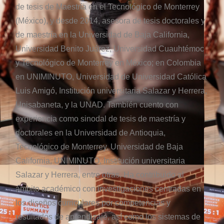
de tesis de Maestría en el Tecnológico de Monterrey
(México), y desde 2014, asesora de tesis doctorales y
de maestría en la Universidad de Baja California,
Universidad Benito Juárez, Universidad Cuauhtémoc
y Tecnológico de Monterrey en México; en Colombia
en UNIMINUTO, Universidad de Universidad Católica
Luis Amigó, Institución universitaria Salazar y Herrera,
Unisabaneta, y la UNAD. También cuento con
experiencia como sinodal de tesis de maestría y
doctorales en la Universidad de Antioquia,
Tecnológico de Monterrey, Universidad de Baja
California, UNIMINUTO, Institución universitaria
Salazar y Herrera, entre otras. Ha contribuido al
ámbito académico con investigaciones centradas en
los diseños curriculares por competencias y
resultados de aprendizaje, así como los sistemas de