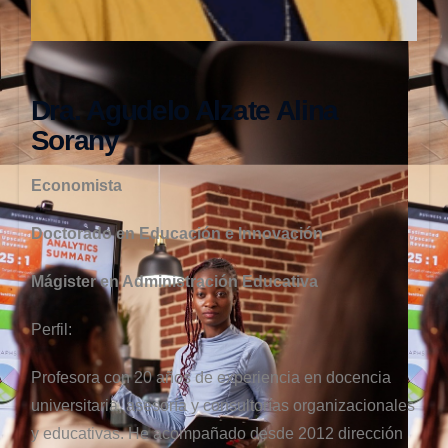
Dra. Agudelo Alzate Alina
Sorany
Economista
Doctorado en Educación e Innovación
Mágister en Administración Educativa
Perfil:
Profesora con 20 años de experiencia en docencia
universitaria, asesoría y consultorías organizacionales
y educativas. He acompañado desde 2012 dirección